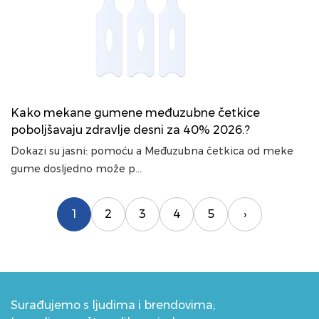
Kako mekane gumene međuzubne četkice
poboljšavaju zdravlje desni za 40% 2026.?
Dokazi su jasni: pomoću a Međuzubna četkica od meke
gume dosljedno može p...
1
2
3
4
5
›
Surađujemo s ljudima i brendovima;