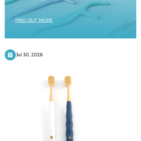
...
sajmu,
profesi
FIND OUT MORE
FIND 
Jul 30, 2026