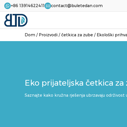
+86 13914622411
contact@buletedan.com
Dom
/
Proizvodi
/
četkica za zube
/
Ekološki prihva
Eko prijateljska četkica
Saznajte kako kružna rješenja ubrzavaju održivost