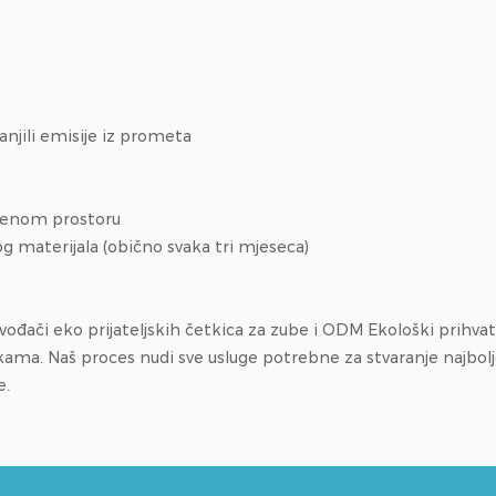
njili emisije iz prometa
čenom prostoru
 materijala (obično svaka tri mjeseca)
ođači eko prijateljskih četkica za zube
i
ODM Ekološki prihvatl
. Naš proces nudi sve usluge potrebne za stvaranje najboljeg
e.