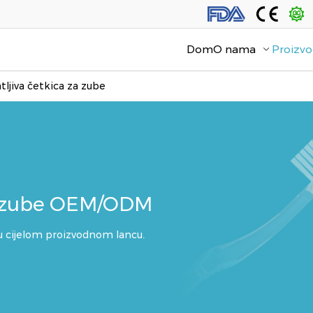
Dom
O nama
Proizvo
tljiva četkica za zube
 za zube OEM/ODM
 u cijelom proizvodnom lancu.