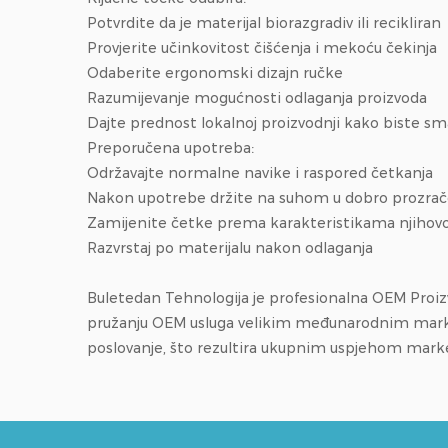
Potvrdite da je materijal biorazgradiv ili recikliran
Provjerite učinkovitost čišćenja i mekoću čekinja
Odaberite ergonomski dizajn ručke
Razumijevanje mogućnosti odlaganja proizvoda
Dajte prednost lokalnoj proizvodnji kako biste sma
Preporučena upotreba:
Održavajte normalne navike i raspored četkanja
Nakon upotrebe držite na suhom u dobro prozra
Zamijenite četke prema karakteristikama njihovog
Razvrstaj po materijalu nakon odlaganja
Buletedan Tehnologija je profesionalna
OEM Proizv
pružanju OEM usluga velikim međunarodnim markama
poslovanje, što rezultira ukupnim uspjehom mark