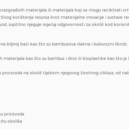
zgradivih materijala ili materijala koji se mogu reciklirati sma
og korištenja resursa kroz materijalne inovacije i sustave reci
od, suptilno njeguje osjećaj odgovornosti za okoliš kod korisni
e na biljnoj bazi kao što su bambusova vlakna i kukuruzni škrob
h materijala kao što su bambus i drvo ili bioplastike kao što je 
sa proizvoda na okoliš tijekom njegovog životnog ciklusa, od n
su proizvoda
itu okoliša