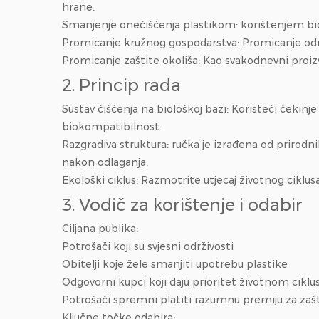
hrane.
Smanjenje onečišćenja plastikom: korištenjem biora
Promicanje kružnog gospodarstva: Promicanje održiv
Promicanje zaštite okoliša: Kao svakodnevni proizv
2. Princip rada
Sustav čišćenja na biološkoj bazi: Koristeći čekinj
biokompatibilnost.
Razgradiva struktura: ručka je izrađena od prirodni
nakon odlaganja.
Ekološki ciklus: Razmotrite utjecaj životnog ciklu
3. Vodič za korištenje i odabir
Ciljana publika:
Potrošači koji su svjesni održivosti
Obitelji koje žele smanjiti upotrebu plastike
Odgovorni kupci koji daju prioritet životnom ciklu
Potrošači spremni platiti razumnu premiju za zašt
Ključne točke odabira: