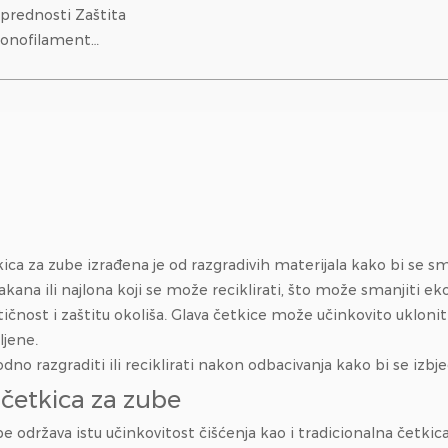
ednosti Zaštita
monofilament
a 0,18 mm niski
astičnosti, 37%
itisak na desni od
...
kica za zube izrađena je od razgradivih materijala kako bi se sm
lakana ili najlona koji se može reciklirati, što može smanjiti e
tičnost i zaštitu okoliša. Glava četkice može učinkovito uklonit
ljene.
dno razgraditi ili reciklirati nakon odbacivanja kako bi se izb
a četkica za zube
be održava istu učinkovitost čišćenja kao i tradicionalna četkica