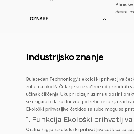
Kliničke pr
desni: 
OZNAKE
promjer
modul el
manji pr
najlona; Ortodontska
prilagodb
Industrijsko znanje
Buletedan Technonlogy's
ekološki prihvatljiva čet
zube na okoliš. Čekinje su izrađene od prirodnih v
učinak čišćenja. Ukupni dizajn uzima u obzir i prak
se osiguralo da su dnevne potrebe čišćenja zadovo
Ekološki prihvatljive četkice za zube mogu se priro
1. Funkcija
Ekološki prihvatljiv
Oralna higijena: ekološki prihvatljiva četkica za zu