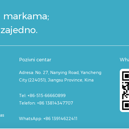
i markama;
 zajedno.
Pozivni centar
Wh
Adresa:
No. 27, Nanying Road, Yancheng
City (224051), Jiangsu Province, Kina
Tel: +86-515-66660899
Telefon: +86 13814347707
nas
WhatsApp:
+86 13914622411