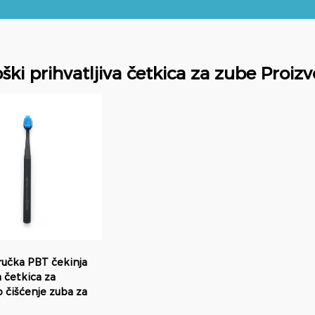
ški prihvatljiva četkica za zube Proiz
učka PBT čekinja
 četkica za
 čišćenje zuba za