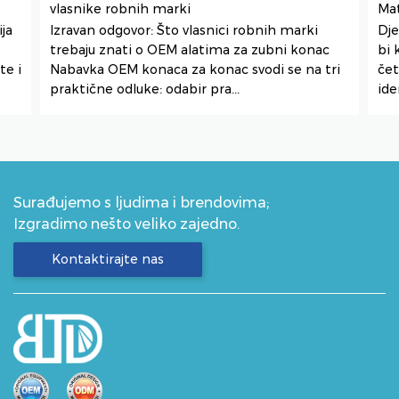
vlasnike robnih marki
Mat
ja
Izravan odgovor: Što vlasnici robnih marki
Dje
trebaju znati o OEM alatima za zubni konac
bi 
te i
Nabavka OEM konaca za konac svodi se na tri
čet
praktične odluke: odabir pra...
iden
Surađujemo s ljudima i brendovima;
Izgradimo nešto veliko zajedno.
Kontaktirajte nas