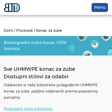
Menu
Dom
/
Proizvodi
/
Konac za zube
Biorazgradivi zubni konac OEM
tvornica
Sve
UHMWPE konac za zube
Dostupni stilovi za odabir
Odaberite iz naše biblioteke prilagođenih
UHMWPE
konac za zube
, pažljivo odabranih prema popularnoj
potražnji.
Pogledajte cijelu biblioteku