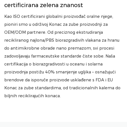
certificirana zelena znanost
Kao ISO certificirani globalni proizvođač oralne njege,
pioniri smo u održivoj Konac za zube proizvodnji za
OEM/ODM partnere. Od preciznog ekstrudiranja
recikliranog najlona/PBS biorazgradivih vlakana za hranu
do antimikrobne obrade nano premazom, svi procesi
zadovoljavaju farmaceutske standarde čiste sobe. Naša
certifikacija o biorazgradivosti u oceanu i solarna
proizvodnja postižu 40% smanjenje ugljika – osnažujući
brendove da isporuče proizvode usklađene s FDA i EU
Konac za zube standardima, od tradicionalnih kalema do
biljnih reciklirajućih konaca.