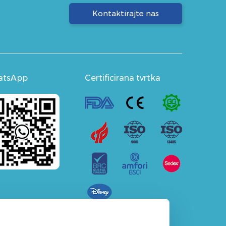
Kontaktirajte nas
atsApp
Certificirana tvrtka