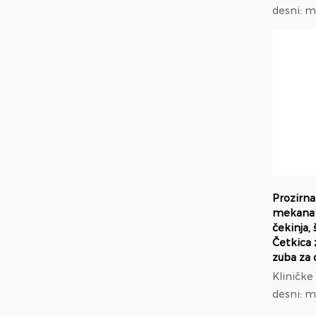
desni: 
promjer
modul el
manji pr
najlona; Ortodontska
prilagodb
Prozirna
mekana 
čekinja, 
Četkica 
zuba za 
Kliničke pr
desni: 
promjer