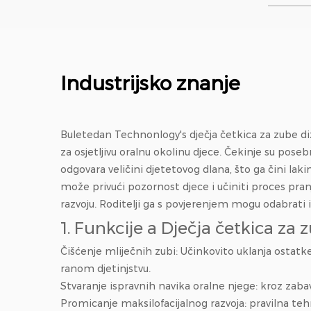
modul el
manji pr
najlona; Ortodontska
prilagodb
Industrijsko znanje
Buletedan Technonlogy's
dječja četkica za zube di
za osjetljivu oralnu okolinu djece. Čekinje su pose
odgovara veličini djetetovog dlana, što ga čini lak
može privući pozornost djece i učiniti proces pran
razvoju. Roditelji ga s povjerenjem mogu odabrati i 
1. Funkcije a
Dječja četkica za 
Čišćenje mliječnih zubi: Učinkovito uklanja ostatke 
ranom djetinjstvu.
Stvaranje ispravnih navika oralne njege: kroz zabavan
Promicanje maksilofacijalnog razvoja: pravilna tehn