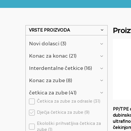
Proiz
VRSTE PROIZVODA
Novi dolasci (3)
Konac za konac (21)
Interdentalne četkice (16)
Konac za zube (8)
četkica za zube (41)
Četkica za zube za odrasle (31)
PP/TPE d
Dječja četkica za zube (9)
dubinsko
ultrafi
Ekološki prihvatljiva četkica za
čekinjom
zube (1)