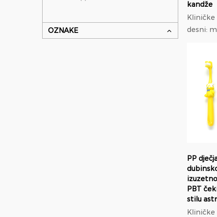
kandže
Kliničke pr
desni: 
OZNAKE
promjer
modul el
manji pr
najlona; Ortodontska
prilagodb
PP dječj
dubinsko
izuzetn
PBT ček
stilu as
Kliničke pr