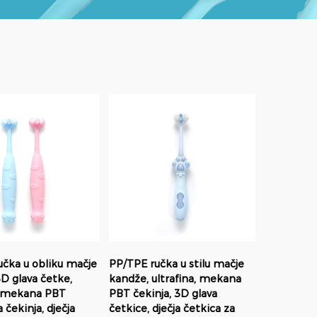
učka u obliku mačje
PP/TPE ručka u stilu mačje
D glava četke,
kandže, ultrafina, mekana
a, mekana PBT
PBT čekinja, 3D glava
 čekinja, dječja
četkice, dječja četkica za