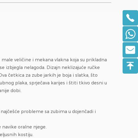
ce male veličine i mekana vlakna koja su prikladna
 se izbjegla nelagoda. Dizajn neklizajuće ručke
a četkica za zube jarkih je boja i slatka, što
og plaka, sprječava karijes i štiti tkivo desni u
nije dobi.
es, najčešće probleme sa zubima u dojenčadi i
ne navike oralne njege.
ljusnih kostiju.