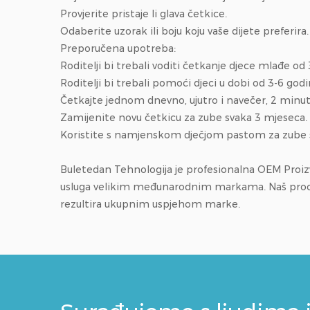
Provjerite pristaje li glava četkice.
Odaberite uzorak ili boju koju vaše dijete preferira.
Preporučena upotreba:
Roditelji bi trebali voditi četkanje djece mlađe od
Roditelji bi trebali pomoći djeci u dobi od 3-6 go
Četkajte jednom dnevno, ujutro i navečer, 2 minut
Zamijenite novu četkicu za zube svaka 3 mjeseca.
Koristite s namjenskom dječjom pastom za zube 
Buletedan Tehnologija je profesionalna
OEM Proizv
usluga velikim međunarodnim markama. Naš proces n
rezultira ukupnim uspjehom marke.