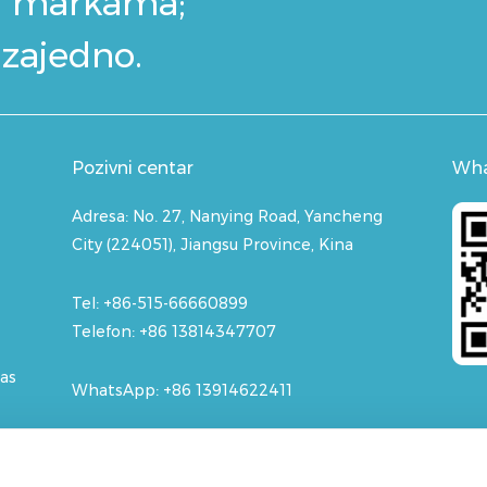
i markama;
 zajedno.
Pozivni centar
Wh
Adresa:
No. 27, Nanying Road, Yancheng
City (224051), Jiangsu Province, Kina
Tel: +86-515-66660899
Telefon: +86 13814347707
nas
WhatsApp:
+86 13914622411
E-pošta: contact@buletedan.com