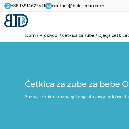
+86 13914622411
contact@buletedan.com
Dom
/
Proizvodi
/
četkica za zube
/
Dječja četkica
Četkica za zube za bebe
Saznajte kako kružna rješenja ubrzavaju održivost