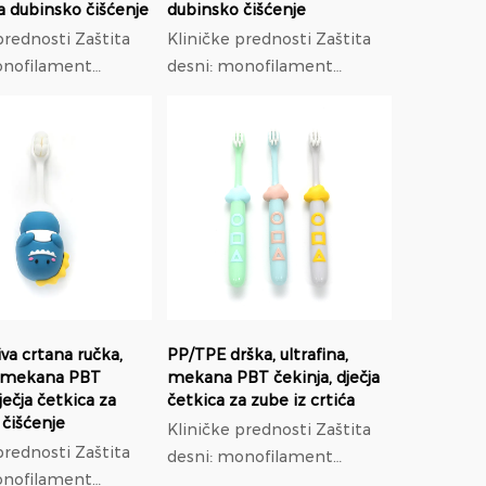
a dubinsko čišćenje
dubinsko čišćenje
dnosti Zaštita
Kliničke prednosti Zaštita
onofilament
desni: monofilament
 0,18 mm niski
promjera 0,18 mm niski
astičnosti, 37%
modul elastičnosti, 37%
tisak na desni od
manji pritisak na desni od
najlona; Ortodontska
..
prilagodb...
va crtana ručka,
PP/TPE drška, ultrafina,
a, mekana PBT
mekana PBT čekinja, dječja
ječja četkica za
četkica za zube iz crtića
 čišćenje
Kliničke prednosti Zaštita
dnosti Zaštita
desni: monofilament
onofilament
promjera 0,18 mm niski