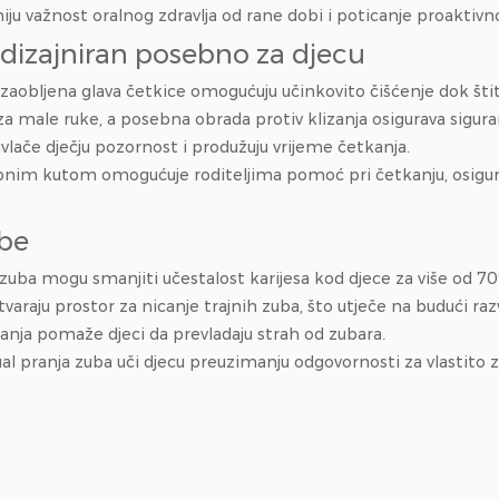
iju važnost oralnog zdravlja od rane dobi i poticanje proaktivno
a dizajniran posebno za djecu
zaobljena glava četkice omogućuju učinkovito čišćenje dok štite 
za male ruke, a posebna obrada protiv klizanja osigurava sigura
rivlače dječju pozornost i produžuju vrijeme četkanja.
sebnim kutom omogućuje roditeljima pomoć pri četkanju, osigura
ube
ja zuba mogu smanjiti učestalost karijesa kod djece za više od 7
varaju prostor za nicanje trajnih zuba, što utječe na budući razv
kanja pomaže djeci da prevladaju strah od zubara.
ual pranja zuba uči djecu preuzimanju odgovornosti za vlastito z