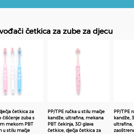
vođači četkica za zube za djecu
ječja četkica za
PP/TPE ručka u stilu mačje
PP/TPE r
 čišćenje zuba s
kandže, ultrafina, mekana
kandže, 3
nom mekom PBT
PBT čekinja, 3D glava
ultrafin
 u stilu mačje
četkice, dječja četkica za
zaoštrena