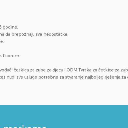
 3 godine.
dina da prepoznaju sve nedostatke.
e.
s fluorom.
ođači četkica za zube za djecu
i
ODM Tvrtka za četkice za zu
udi sve usluge potrebne za stvaranje najboljeg rješenja za or