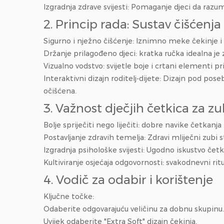
Izgradnja zdrave svijesti: Pomaganje djeci da razum
2. Princip rada: Sustav čišćenj
Sigurno i nježno čišćenje: Iznimno meke čekinje i 
Držanje prilagođeno djeci: kratka ručka idealna je 
Vizualno vodstvo: svijetle boje i crtani elementi p
Interaktivni dizajn roditelj-dijete: Dizajn pod po
očišćena.
3. Važnost dječjih četkica za z
Bolje spriječiti nego liječiti: dobre navike četkan
Postavljanje zdravih temelja: Zdravi mliječni zubi st
Izgradnja psihološke svijesti: Ugodno iskustvo čet
Kultiviranje osjećaja odgovornosti: svakodnevni rit
4. Vodič za odabir i korištenje
Ključne točke:
Odaberite odgovarajuću veličinu za dobnu skupinu.
Uvijek odaberite "Extra Soft" dizajn čekinja.