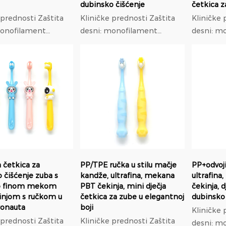
dubinsko čišćenje
četkica z
ednosti Zaštita
Kliničke prednosti Zaštita
Kliničke pre
monofilament
desni: monofilament
desni: m
a 0,18 mm niski
promjera 0,18 mm niski
promjera
astičnosti, 37%
modul elastičnosti, 37%
modul el
itisak na desni od
manji pritisak na desni od
manji pri
najlona; Ortodontska
najlona; Ortodontska
...
prilagodb...
prilagodb.
a četkica za
PP/TPE ručka u stilu mačje
PP+odvoji
 čišćenje zuba s
kandže, ultrafina, mekana
ultrafin
o finom mekom
PBT čekinja, mini dječja
čekinja, d
injom s ručkom u
četkica za zube u elegantnoj
dubinsko
tronauta
boji
Kliničke pre
ednosti Zaštita
Kliničke prednosti Zaštita
desni: m