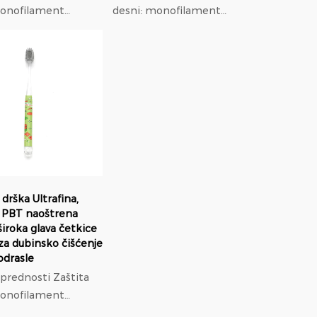
monofilament
desni: monofilament
promjera
a 0,18 mm niski
promjera 0,18 mm niski
modul el
astičnosti, 37%
modul elastičnosti, 37%
manji pri
itisak na desni od
manji pritisak na desni od
najlona; Ortodontska
najlona; Ortodontska
prilagodb.
...
prilagodb...
 drška Ultrafina,
PBT naoštrena
široka glava četkice
za dubinsko čišćenje
odrasle
ednosti Zaštita
monofilament
a 0,18 mm niski