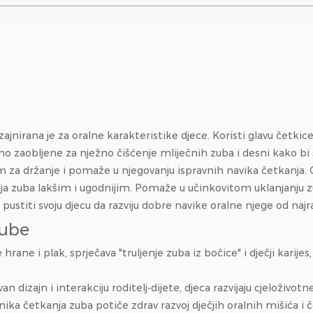
astičnosti, 37%
itisak na desni od
...
zajnirana je za oralne karakteristike djece. Koristi glavu četki
bno zaobljene za nježno čišćenje mliječnih zuba i desni kako bi
im za držanje i pomaže u njegovanju ispravnih navika četkanja. Ov
ja zuba lakšim i ugodnijim. Pomaže u učinkovitom uklanjanju zubn
pustiti svoju djecu da razviju dobre navike oralne njege od najra
zube
hrane i plak, sprječava "truljenje zuba iz bočice" i dječji karij
 dizajn i interakciju roditelj-dijete, djeca razvijaju cjeloživot
ika četkanja zuba potiče zdrav razvoj dječjih oralnih mišića i če