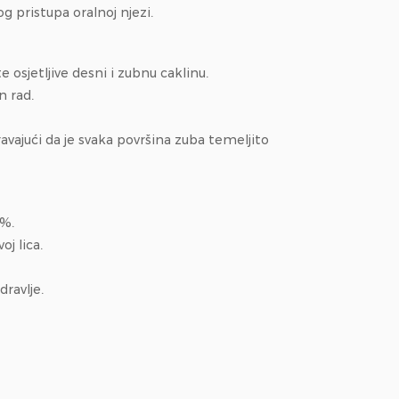
g pristupa oralnoj njezi.
osjetljive desni i zubnu caklinu.
n rad.
vajući da je svaka površina zuba temeljito
0%.
oj lica.
dravlje.