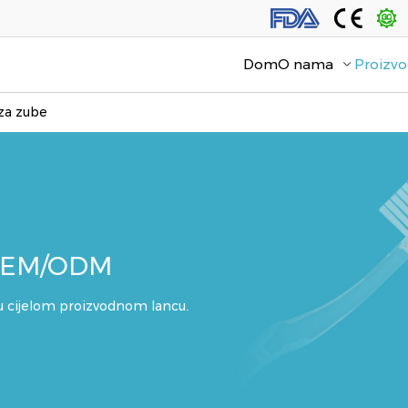
Dom
O nama
Proizvo
 za zube
 OEM/ODM
 u cijelom proizvodnom lancu.