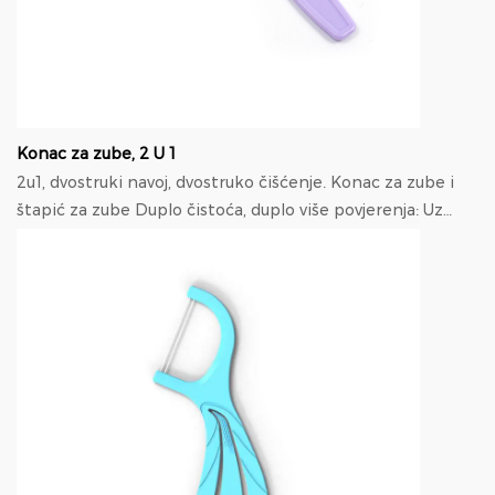
Konac za zube, 2 U 1
2u1, dvostruki navoj, dvostruko čišćenje. Konac za zube i
štapić za zube Duplo čistoća, duplo više povjerenja: Uz
dizajn 2-u-1, možete...