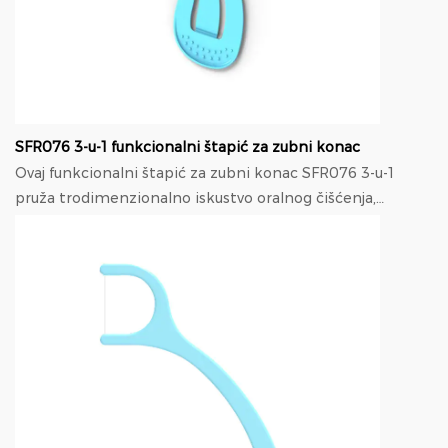
SFR076 3-u-1 funkcionalni štapić za zubni konac
Ovaj funkcionalni štapić za zubni konac SFR076 3-u-1
pruža trodimenzionalno iskustvo oralnog čišćenja,
savršeno kombinirajući fini dvostruki konac, zaobljenu...