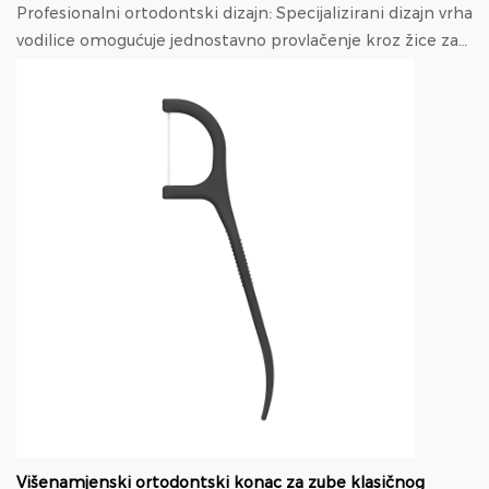
Profesionalni ortodontski dizajn: Specijalizirani dizajn vrha
vodilice omogućuje jednostavno provlačenje kroz žice za
proteze, a tanka ručka (7-8 cm) o...
Višenamjenski ortodontski konac za zube klasičnog