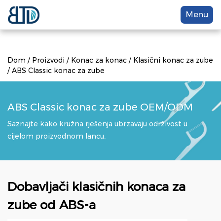
Menu
Dom
/
Proizvodi
/
Konac za konac
/
Klasični konac za zube
/
ABS Classic konac za zube
ABS Classic konac za zube OEM/ODM
Saznajte kako kružna rješenja ubrzavaju održivost u
cijelom proizvodnom lancu.
Dobavljači klasičnih konaca za
zube od ABS-a