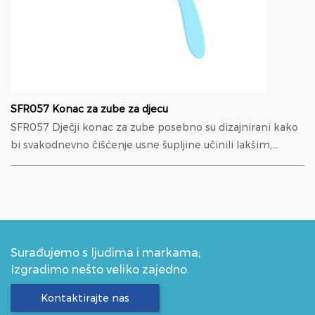
SFR057 Konac za zube za djecu
SFR057 Dječji konac za zube posebno su dizajnirani kako
bi svakodnevno čišćenje usne šupljine učinili lakšim,
sigurnijim i ugodnijim za djecu. Izrađen s izdr...
Surađujemo s ljudima i markama;
Izgradimo nešto veliko zajedno.
Kontaktirajte nas