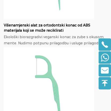
Višenamjenski alat za ortodontski konac od ABS
materijala koji se može reciklirati
Ekološki biorazgradivi veganski konac za zube s okusom
mente. Nudimo potpunu prilagodbu i usluge prilagodbe
temeljene na dizajnu, Uključujući proizvod ...