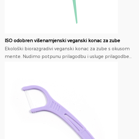
ISO odobren višenamjenski veganski konac za zube
Ekološki biorazgradivi veganski konac za zube s okusom
mente. Nudimo potpunu prilagodbu i usluge prilagodbe
temeljene na dizajnu, Uključujući proizvod ...