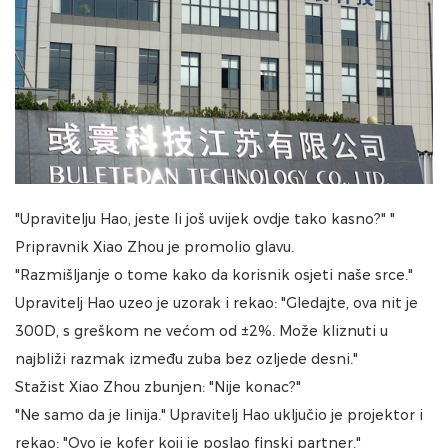
"Upravitelju Hao, jeste li još uvijek ovdje tako kasno?" "
Pripravnik Xiao Zhou je promolio glavu.
"Razmišljanje o tome kako da korisnik osjeti naše srce."
Upravitelj Hao uzeo je uzorak i rekao: "Gledajte, ova nit je
300D, s greškom ne većom od ±2%. Može kliznuti u
najbliži razmak između zuba bez ozljede desni."
Stažist Xiao Zhou zbunjen: "Nije konac?"
"Ne samo da je linija." Upravitelj Hao uključio je projektor i
rekao: "Ovo je kofer koji je poslao finski partner."