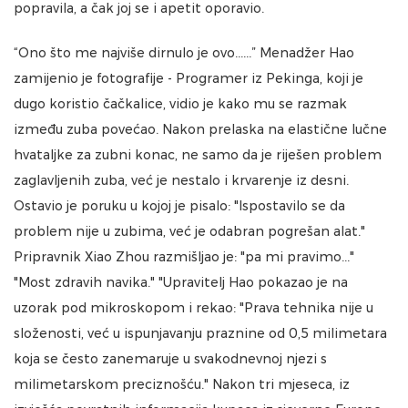
popravila, a čak joj se i apetit oporavio.
“Ono što me najviše dirnulo je ovo......” Menadžer Hao
zamijenio je fotografije - Programer iz Pekinga, koji je
dugo koristio čačkalice, vidio je kako mu se razmak
između zuba povećao. Nakon prelaska na elastične lučne
hvataljke za zubni konac, ne samo da je riješen problem
zaglavljenih zuba, već je nestalo i krvarenje iz desni.
Ostavio je poruku u kojoj je pisalo: "Ispostavilo se da
problem nije u zubima, već je odabran pogrešan alat."
Pripravnik Xiao Zhou razmišljao je: "pa mi pravimo..."
"Most zdravih navika." "Upravitelj Hao pokazao je na
uzorak pod mikroskopom i rekao: "Prava tehnika nije u
složenosti, već u ispunjavanju praznine od 0,5 milimetara
koja se često zanemaruje u svakodnevnoj njezi s
milimetarskom preciznošću." Nakon tri mjeseca, iz