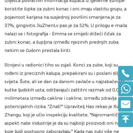
izvješća povratnih informacija kupaca iz sjeverne Europe:
koristite šipke za zubni konac i oni imaju vlastitu grupu, a
pojavnost karijesa na susjednoj površini smanjena je za
37%, gingivitis JiuZhenLv pao je za 52%. U prilogu e-maila
nalazi se i fotografija - Emma se smiješi držeći čičak za
zubni konac, a šupljina između njezinih prednjih zuba
nekim se čudom prestala širiti.
Strojevi u radionici tiho su zujali. Konci za zube, koji su
rođeni iz preciznih kalupa, prepakirani su i poslani diljem
svijeta. Šute, ali se dan za danom zavlače u najzabačenije
kutke ljudskih usta, održavajući zaštitni razmak od 0,015
milimetara između cakline i cakline, između zdravlja i
potencijalnih rizika. "Znaš?" Upravitelj Hao rekao je Xiao
Zhangu, koji je učio inspekciju kvalitete, "Najromantičniji
aspekt naše industrije je da su najbolji proizvodi oni na
koje ljudi postupno zaboravljaju." Kada nas zubi više ne