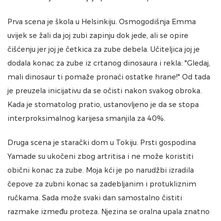
Prva scena je škola u Helsinkiju. Osmogodišnja Emma
uvijek se žali da joj zubi zapinju dok jede, ali se opire
čišćenju jer joj je četkica za zube debela. Učiteljica joj je
dodala konac za zube iz crtanog dinosaura i rekla: "Gledaj,
mali dinosaur ti pomaže pronaći ostatke hrane!" Od tada
je preuzela inicijativu da se očisti nakon svakog obroka.
Kada je stomatolog pratio, ustanovljeno je da se stopa
interproksimalnog karijesa smanjila za 40%.
Druga scena je starački dom u Tokiju. Prsti gospodina
Yamade su ukočeni zbog artritisa i ne može koristiti
obični konac za zube. Moja kći je po narudžbi izradila
čepove za zubni konac sa zadebljanim i protukliznim
ručkama. Sada može svaki dan samostalno čistiti
razmake između proteza. Njezina se oralna upala znatno